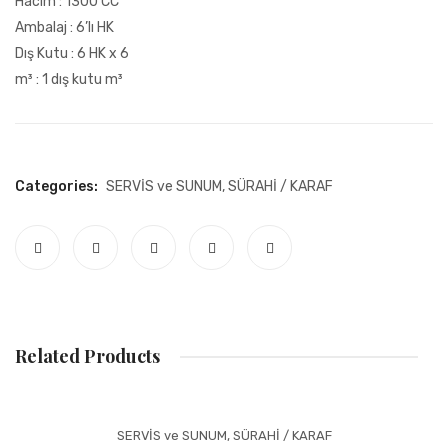
Hacim : 1300 CC
KALİTE SERTİFİKALARI
Ambalaj : 6’lı HK
KOLEKSIYON
Dış Kutu : 6 HK x 6
m³ : 1 dış kutu m³
KURUMSAL
KVKK
KVKK KAMERA AYDINLATMA METNI
Categories:
SERVİS ve SUNUM
,
SÜRAHİ / KARAF
KVKK POLITIKASI
MAĞAZA
ÖDEME
ONLINE-KATALOG
Related Products
SEPET
WEB SITESI GIZLILIK POLITIKASI
SERVİS ve SUNUM
,
SÜRAHİ / KARAF