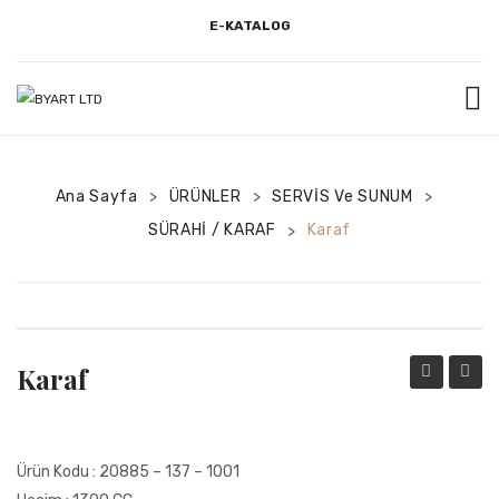
E-KATALOG
BAŞLANGIÇ
Ana Sayfa
3D SHOWROOM
ÜRÜNLER
SERVİS Ve SUNUM
>
>
>
SÜRAHİ / KARAF
Karaf
>
AMBALAJ VE ÜRÜN BİLGİSİ
ÇEREZ AYDINLATMA METNI
GERI ÖDEME VE İADE POLITIKASI
Karaf
HESABIM
Kulplu
İLETİŞİM
Bardak
İLGILI KIŞI BAŞVURU FORMU
Ürün Kodu : 20885 – 137 – 1001