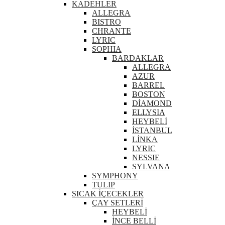
KADEHLER
ALLEGRA
BISTRO
CHRANTE
LYRIC
SOPHIA
BARDAKLAR
ALLEGRA
AZUR
BARREL
BOSTON
DİAMOND
ELLYSIA
HEYBELİ
İSTANBUL
LİNKA
LYRIC
NESSIE
SYLVANA
SYMPHONY
TULIP
SICAK İÇECEKLER
ÇAY SETLERİ
HEYBELİ
İNCE BELLİ